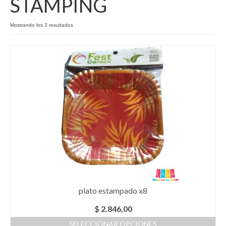
STAMPING
Como Registrarse
Mostrando los 2 resultados
Finalizar compra
plato estampado x8
$
2.846,00
SELECCIONAR OPCIONES